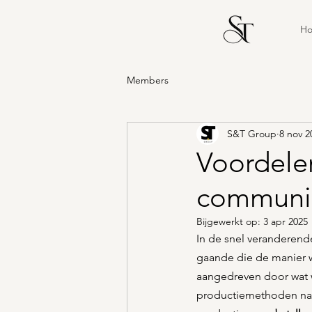
H
Members
S&T Group
8 nov 2
Voordelen
communi
Bijgewerkt op:
3 apr 2025
In de snel veranderende
gaande die de manier w
aangedreven door wat w
productiemethoden naar 