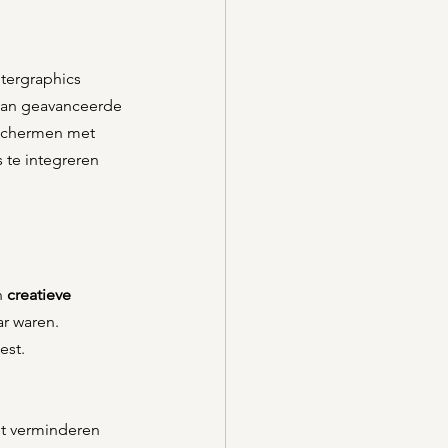
tergraphics 
van geavanceerde 
-schermen met 
 te integreren 
 
creatieve 
r waren. 
est.
t verminderen 