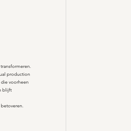
t transformeren. 
tual production 
n die voorheen 
blijft 
 betoveren. 