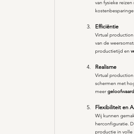
van fysieke reizen
kostenbesparingen
Efficiëntie
Virtual production
van de weersomsta
productietijd en 
v
Realisme
Virtual production
schermen met hoge 
meer 
geloofwaard
Flexibiliteit e
Wij kunnen gemak
herconfiguratie. D
productie in volle