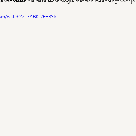
ze voordelen
 die deze technologie met zich meebrengt voor jo
 
com/watch?v=7ABK-2EFRSk