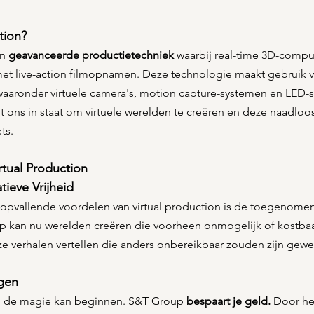
tion?
n 
geavanceerde productietechniek
 waarbij real-time 3D-compu
et live-action filmopnamen. Deze technologie maakt gebruik 
waaronder virtuele camera's, motion capture-systemen en LED
lt ons in staat om virtuele werelden te creëren en deze naadloos
ts.
rtual Production
ieve Vrijheid
opvallende voordelen van virtual production is de toegenomen
p kan nu werelden creëren die voorheen onmogelijk of kostbaa
e verhalen vertellen die anders onbereikbaar zouden zijn gewe
gen
n de magie kan beginnen. S&T Group 
bespaart je geld. 
Door he